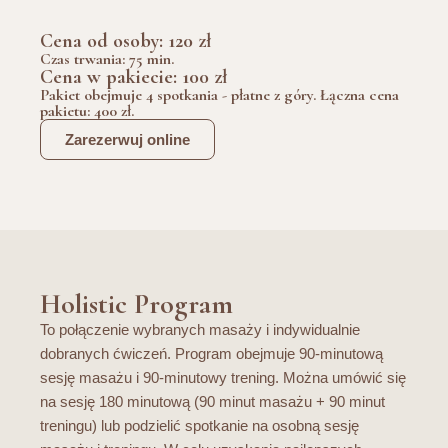
Cena od osoby: 120 zł
Czas trwania: 75 min.
Cena w pakiecie: 100 zł
Pakiet obejmuje 4 spotkania - płatne z góry. Łączna cena
pakietu: 400 zł.
Zarezerwuj online
Holistic Program
To połączenie wybranych masaży i indywidualnie
dobranych ćwiczeń. Program obejmuje 90-minutową
sesję masażu i 90-minutowy trening. Można umówić się
na sesję 180 minutową (90 minut masażu + 90 minut
treningu) lub podzielić spotkanie na osobną sesję